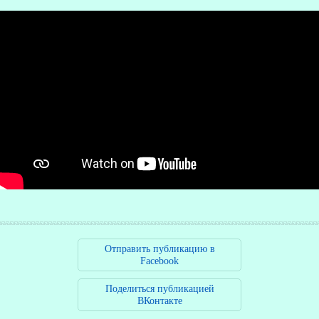
О
Отправить публикацию в
Р
Facebook
Поделиться публикацией
ВКонтакте