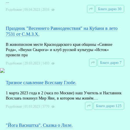
...
Благо дарю 30
Родобожие | 09.04.2023 | 2016
Праздник "Весеннего Равноденствия" на Кубани в лето
7531 от С.М.З.Х.
В живописном месте Краснодарского края общины «Сияние
Рода», «Внуки Сварога» и клуб русской культуры «Исток»
провели пра
Благо дарю 7
Родобожие | 29.03.2023 | 1493
Тризное славление Всеславу Глобе.
1 марта 2023 года в 2 (часа по Москве) наш Учитель и Наставник
Всеславъ покинул Мир Яви, в котором мы живём....
Благо дарю 125
Родобожие | 01.03.2023 | 5770
"Йога Васиштха". Сказка о Лиле.