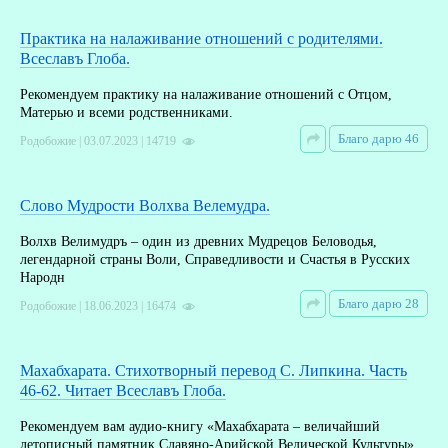
Практика на налаживание отношений с родителями.
Всеславъ Глоба.
Рекомендуем практику на налаживание отношений с Отцом,
Матерью и всеми родственниками.
Благо дарю 46
Родобожие | 03.07.2023 | 14719
Слово Мудрости Волхва Велемудра.
Волхв Велимудръ – один из древних Мудрецов Беловодья,
легендарной страны Воли, Справедливости и Счастья в Русских
Народн
Благо дарю 28
Родобожие | 18.06.2023 | 16474
Махабхарата. Стихотворный перевод С. Липкина. Часть
46-62. Читает Всеславъ Глоба.
Рекомендуем вам аудио-книгу «Махабхарата – величайший
летописный памятник Славяно-Арийской Ведической Культуры».