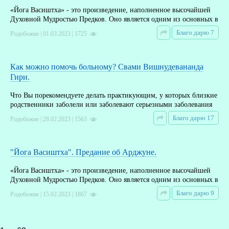
«Йога Васиштха» - это произведение, наполненное высочайшей
Духовной Мудростью Предков. Оно является одним из основных в
Благо дарю 7
Родобожие | 01.03.2023 | 1725
Как можно помочь больному? Свами Вишнудевананда
Гири.
Что Вы порекомендуете делать практикующим, у которых близкие
родственники заболели или заболевают серьезными заболевания
Благо дарю 17
Родобожие | 28.02.2023 | 1563
"Йога Васиштха". Предание об Арджуне.
«Йога Васиштха» - это произведение, наполненное высочайшей
Духовной Мудростью Предков. Оно является одним из основных в
Благо дарю 9
Родобожие | 15.02.2023 | 1867