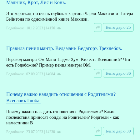
Мальчик, Крот, Лис и Конь.
Это короткая, но очень глубокая картина Чарли Маккизи и Питера
Бэйнтона по одноимённой книге Маккизи.
Благо дарю 25
Родобожие | 10.12.2023 | 14156
Правила пения мантр. Ведаманъ Ведагоръ Треxлебов.
Перевод мантры Ом Мани Падме Хум. Кто есть Всевышний? Что
есть Родобожие? Пример пения мантры ОМ.
Благо дарю 36
Родобожие | 02.09.2023 | 14084
Почему важно наладить отношения с Родителями?
Всеславъ Глоба.
Почему важно наладить отношения с Родителями? Какие
последствия приносят обиды на Родителей? Родители - как
наместники В
Благо дарю 30
Родобожие | 23.07.2023 | 14230