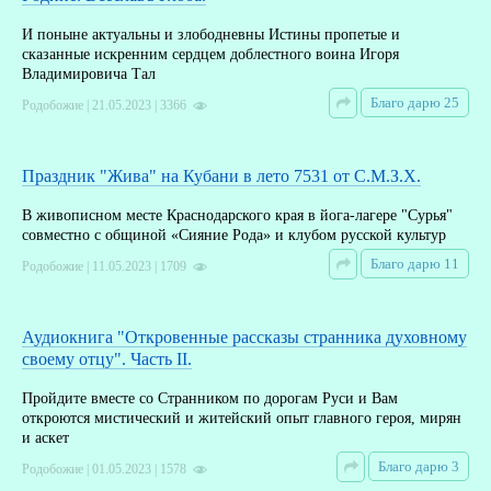
И поныне актуальны и злободневны Истины пропетые и
сказанные искренним сердцем доблестного воина Игоря
Владимировича Тал
Благо дарю 25
Родобожие | 21.05.2023 | 3366
Праздник "Жива" на Кубани в лето 7531 от С.М.З.Х.
В живописном месте Краснодарского края в йога-лагере "Сурья"
совместно с общиной «Сияние Рода» и клубом русской культур
Благо дарю 11
Родобожие | 11.05.2023 | 1709
Аудиокнига "Откровенные рассказы странника духовному
своему отцу". Часть II.
Пройдите вместе со Странником по дорогам Руси и Вам
откроются мистический и житейский опыт главного героя, мирян
и аскет
Благо дарю 3
Родобожие | 01.05.2023 | 1578