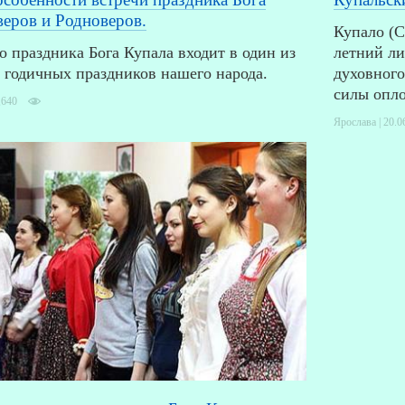
веров и Родноверов.
Купало (
о праздника Бога Купала входит в один из
летний ли
 годичных праздников нашего народа.
духовного
силы опло
,640
Ярослава | 20.0