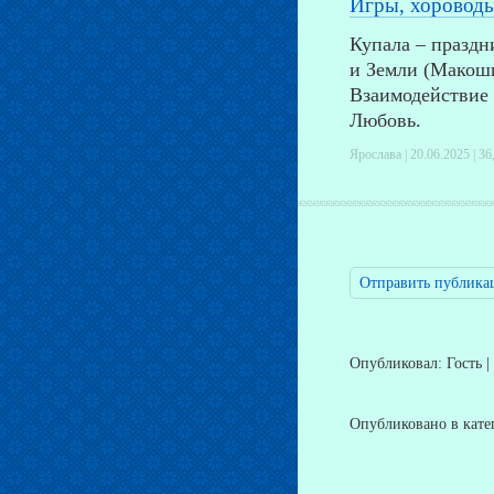
Игры, хороводы
Купала – праздн
и Земли (Макоши
Взаимодействие
Любовь.
Ярослава | 20.06.2025 |
36
Отправить публика
Опубликовал: Гость |
Опубликовано в кат