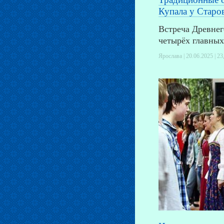
Купала у Старо
Встреча Древнег
четырёх главных
Ярослава | 20.06.2025 |
23