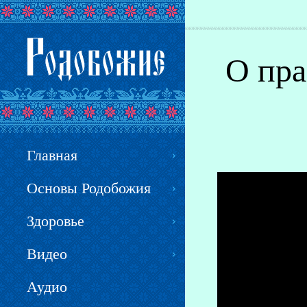
Вы здесь
О пра
Главная
Основы Родобожия
Здоровье
Видео
Аудио