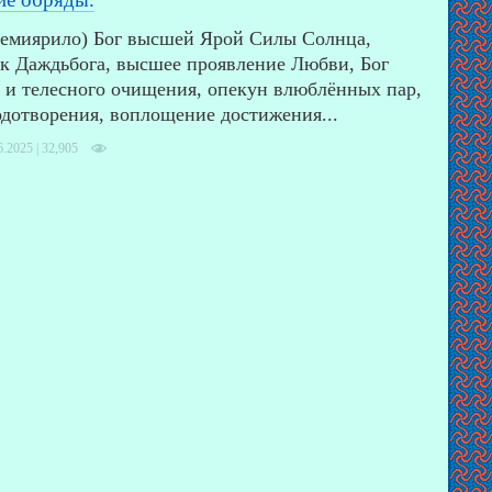
Семиярило) Бог высшей Ярой Силы Солнца,
к Даждьбога, высшее проявление Любви, Бог
 и телесного очищения, опекун влюблённых пар,
дотворения, воплощение достижения...
6.2025 |
32,905