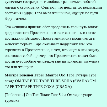
существам сострадание и любовь, сравнимые с заботой
матери о своих детях. Считают, что некогда, до реализации
состояния Будды, Тара была женщиной, идущей по пути
бодхисаттвы.
Эта женщина приняла обет продолжать свой путь вплоть
до достижения Просветления в теле женщины, и после
достижения Высшего Просветления она проявляется в
женских формах. Тара оказывает поддержку тем, кто
стремится к Просветлению, и тем, кто ищет в ней защиту,
она являет собой пример, что Просветление может быть
достигнуто любым человеком вне зависимости, мужчина
это или женщина.
Мантра Зелёной Тары
(Мантра ОМ Таре Туттаре Туре
соха): OM TARE TU TARE TURE SOHA (SVAHA) ОМ
ТАРЕ ТУТТАРЕ ТУРЕ СОХА (СВАХА)
[Тибетский] Om Tare Tutare Ture Soha Ом таре тутаре
туресоха