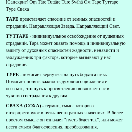
[Санскрит] Oṃ Tāre Tuttāre Ture Svāhā Ом Tаре Tуттаре
Tуре Сваха
ТАРЕ
представляет спасение от земных опасностей и
страданий. Направляющая Звезда. Направляющий Свет.
TУТТАРЕ
- индивидуальное освобождение от душевных
страданий. Тара может оказать помощь и индивидуальную
защиту от духовных опасностей жадности, ненависти и
заблуждения: три фактора, которые вызывают у нас
страдание.
TУРЕ
- помогает вернуться на путь бодхисаттвы.
Помогает понять важность духовного движения и
осознать, что путь к просветлению вовлекает нас в
чувство сострадания к другим.
СВАХА (СОХА)
- термин, смысл которого
интерпретируют в пяти-шести разных значениях. В более
простом смысле он означает "пусть будет так", или может
нести смысл благословения, преобразования,