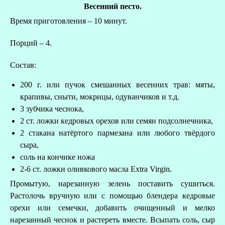
Весенний песто.
Время приготовления – 10 минут.
Порций – 4.
Состав:
200 г. или пучок смешанных весенних трав: мяты,
крапивы, сныти, мокрицы, одуванчиков и т.д.
3 зубчика чеснока,
2 ст. ложки кедровых орехов или семян подсолнечника,
2 стакана натёртого пармезана или любого твёрдого
сыра,
О
соль на кончике ножа
2-6 ст. ложки оливкового масла Extra Virgin.
Р
Промытую, нарезанную зелень поставить сушиться.
Растолочь вручную или с помощью блендера кедровые
орехи или семечки, добавить очищенный и мелко
нарезанный чеснок и растереть вместе. Всыпать соль, сыр