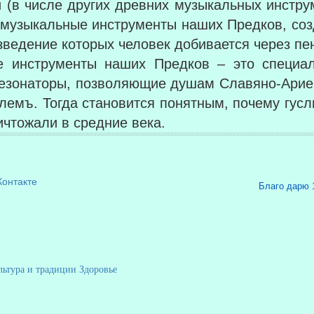
и (в числе других древних музыкальных инстру
ие музыкальные инструменты наших Предков, со
зведение которых человек добивается через пе
ые инструменты наших Предков – это специ
резонаторы, позволяющие душам Славяно-Арие
емъ. Тогда становится понятным, почему гусл
ичтожали в средние века.
Контакте
Благо дарю 
льтура и традиции
Здоровье