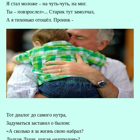
Я стал моложе – на чуть-чуть, на миг.
Ты – повзрослел»... Старик тут замолчал,
А я тихонько отошёл. Проник -
Тот диалог до самого нутра,
Задуматься заставил о былом:
«А сколько я за жизнь свою набрал?
Долгов Души, шагая «напролом»?