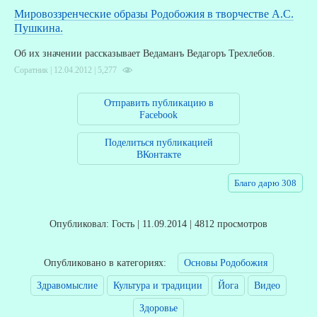
А
Мировоззренческие образы Родобожия в творчестве А.С.
Пушкина.
Д
Об их значении рассказывает Ведаманъ Ведагоръ Трехлебов.
Соратник | 12.04.2012 |
5,277
Отправить публикацию в
Facebook
Поделиться публикацией
ВКонтакте
Благо дарю 308
Опубликовал: Гость | 11.09.2014 | 4812 просмотров
Опубликовано в категориях:
Основы Родобожия
Здравомыслие
Культура и традиции
Йога
Видео
Здоровье