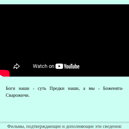
Боги наши - суть Предки наши, а мы - Боженята-
О
Сварожичи.
Р
Фильмы, подтверждающие и дополняющие эти сведения: