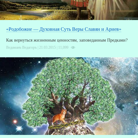
«Родобожие — Духовная Суть Веры Славян и Ариев»
Как вернуться жизненным цен­ностям, заповеданным Предками?
Ведаманъ Ведагоръ | 21.03.2015 |
11,099