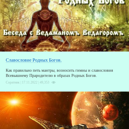
Славословие Родных Богов.
Как правильно петь мантры, возносить гимны и славословия
Всевышнему Прародителю в образах Родных Богов.
Соратник | 17.11.2022 |
49,353
З