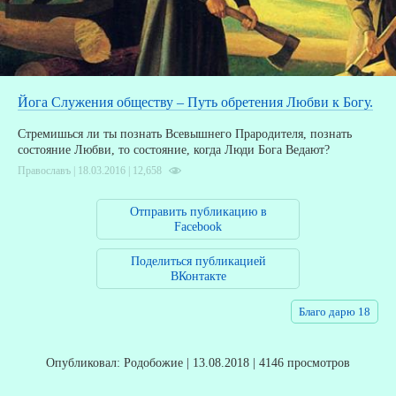
А
Д
Йога Служения обществу – Путь обретения Любви к Богу.
Стремишься ли ты познать Всевышнего Прародителя, познать
состояние Любви, то состояние, когда Люди Бога Ведают?
Православъ | 18.03.2016 |
12,658
Отправить публикацию в
Facebook
Поделиться публикацией
ВКонтакте
Благо дарю 18
Опубликовал: Родобожие | 13.08.2018 | 4146 просмотров