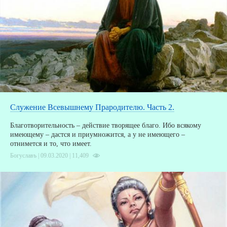
В
Служение Всевышнему Прародителю. Часть 2.
Благотворительность – действие творящее благо. Ибо всякому
имеющему – дастся и приумножится, а у не имеющего –
отнимется и то, что имеет.
Богуславъ | 09.03.2020 |
11,409