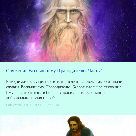
Служение Всевышнему Прародителю. Часть 1.
Каждое живое существо, в том числе и человек, так или иначе,
служит Всевышнему Прародителю. Безсознательное служение
Ему – не является Любовью. Любовь – это осознанная,
З
добровольно взятая на себя...
Богуславъ | 09.03.2020 |
11,652