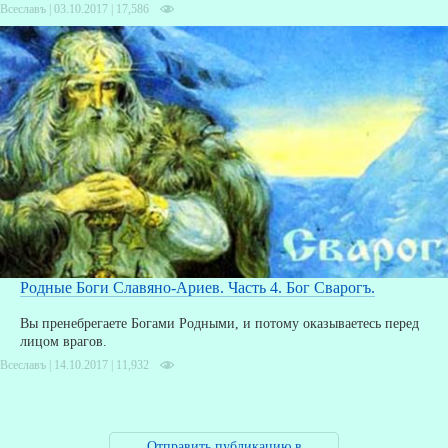
Всеславъ | 03.10.2017 |
17,586
Родные Боги Славяно-Ариев. Часть 4. Бог Сварогъ.
Вы пренебрегаете Богами Родными, и потому оказываетесь перед
лицом врагов.
Всеславъ | 14.10.2017 |
11,932
Отправить публикацию в