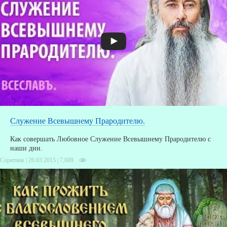
А
Д
Служение Всевышнему Прародителю.
Как совершать Любовное Служение Всевышнему Прародителю с
наши дни.
Соратник | 26.03.2015 |
7,609