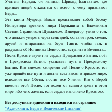
Учителя Нарады, он написал Шримад Бхагаватам, где
призвал людей отказаться от всего, к чему призывают
Веды...
Эта книга Мудреца Въясы представляет собой беседу
Императора древнего мира Парикшита с Блаженным
Светым Странником Шукадэвом. Император, узнав о том,
что должен умереть через семь дней, оставил трон, семью,
друзей и отправился на берег Ганги, чтобы там, в
раздумьях об Истинных Ценностях, вступить в Вечность...
Песнь Красоте звучит из сердца Прекрасного Бытия, поёт
о Прекрасном Бытии, указывает путь к Прекрасному
Бытию. Кто внемлет смиренно сей Песне о Красоте, тот
уже прошёл все пути и достиг всех высот в зримом мире,
исполнил все Обеты, постиг все Учения. Кто с Верой
внемлет этой Песне, тот волен от всякого долга в этом
мире, ибо чего желать, если сердце наполнено Красотою.
Все доступные аудиокниги находятся на странице:
"Аудиокниги: Веды и Ведические Писания"
.