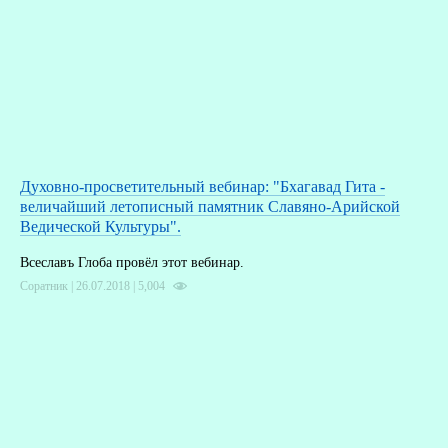
Духовно-просветительный вебинар: "Бхагавад Гита -
величайший летописный памятник Славяно-Арийской
Ведической Культуры".
Всеславъ Глоба провёл этот вебинар.
Соратник | 26.07.2018 |
5,004