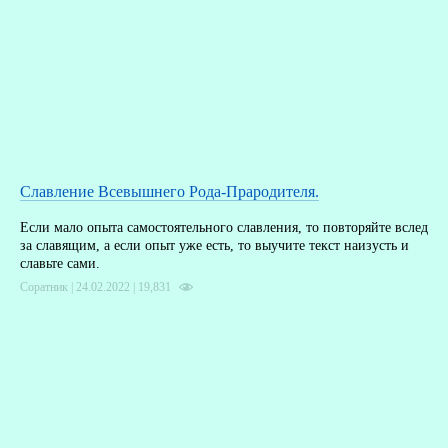
Славление Всевышнего Рода-Прародителя.
Если мало опыта самостоятельного славления, то повторяйте вслед
за славящим, а если опыт уже есть, то выучите текст наизусть и
славьте сами.
Соратник | 24.02.2022 |
19,831