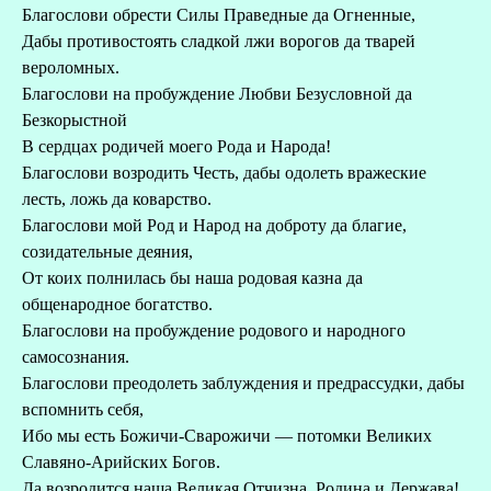
Благослови обрести Силы Праведные да Огненные,
Дабы противостоять сладкой лжи ворогов да тварей
вероломных.
Благослови на пробуждение Любви Безусловной да
Безкорыстной
В сердцах родичей моего Рода и Народа!
Благослови возродить Честь, дабы одолеть вражеские
лесть, ложь да коварство.
Благослови мой Род и Народ на доброту да благие,
созидательные деяния,
От коих полнилась бы наша родовая казна да
общенародное богатство.
Благослови на пробуждение родового и народного
самосознания.
Благослови преодолеть заблуждения и предрассудки, дабы
вспомнить себя,
Ибо мы есть Божичи-Сварожичи — потомки Великих
Славяно-Арийских Богов.
Да возродится наша Великая Отчизна, Родина и Держава!