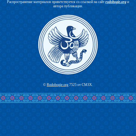
Распространение материалов приветствуется со ссылкой на сайт
rodobogie.org
и
автора публикации.
©
Rodobogie.org
7525 от СМЗХ.