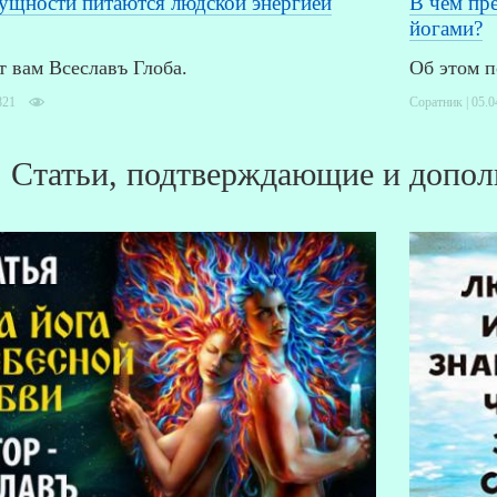
ущности питаются людской энергией
В чем пр
йогами?
т вам Всеславъ Глоба.
Об этом п
821
Соратник | 05.0
Статьи, подтверждающие и допол