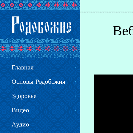
Вы здесь
Веб
Главная
Основы Родобожия
Здоровье
Видео
Аудио