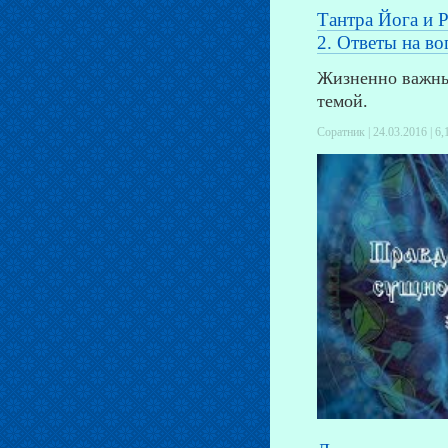
Тантра Йога и Р
2. Ответы на в
Жизненно важные
темой.
Соратник | 24.03.2016 |
6,