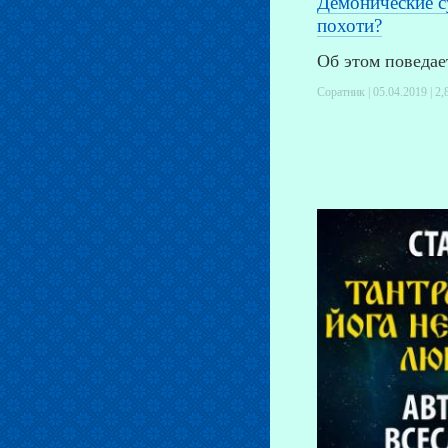
Демонические с
похоти?
Об этом поведае
Соратник | 05.04.2019 |
2,