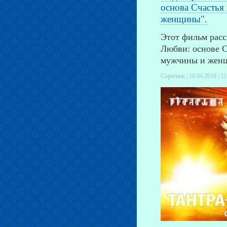
основа Счастья
женщины".
Этот фильм расс
Любви: основе С
мужчины и жен
Соратник | 10.04.2019 |
12