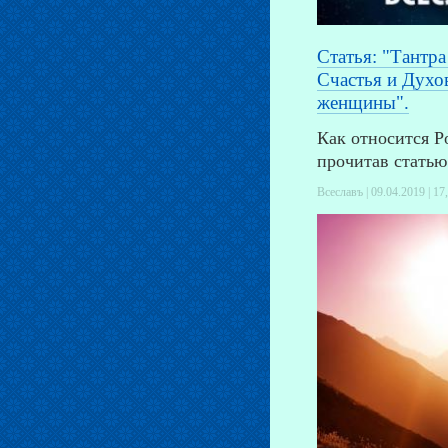
Статья: "Тантра
Счастья и Духо
женщины".
Как относится Р
прочитав статью
Всеславъ | 09.04.2019 |
17