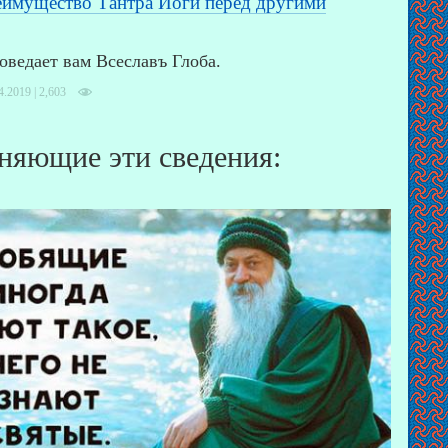
еимущество Тантра Йоги перед другими
оведает вам Всеславъ Глоба.
4.2019 |
2,603
няющие эти сведения: