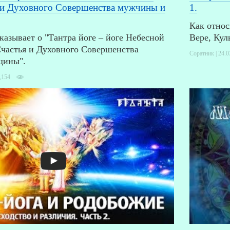
 и Духовного Совершенства мужчины и
1.
Как относ
казывает о "Тантра йоге – йоге Небесной
Вере, Кул
частья и Духовного Совершенства
Соратник | 24.0
щины".
,154