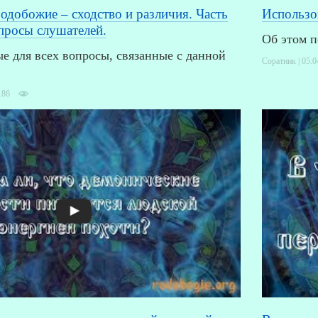
одобожие – сходство и различия. Часть
Использо
опросы слушателей.
Об этом п
 для всех вопросы, связанные с данной
Соратник | 05.0
186