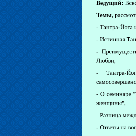
Ведущий:
Всес
Темы
, рассмо
- Тантра-Йога 
- Истинная Тан
- Преимуществ
Любви,
- Тантра-Йо
самосовершенс
- О семинаре 
женщины",
- Разница меж
- Ответы на во