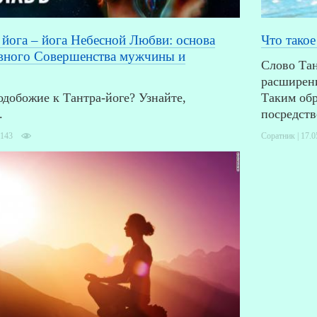
 йога – йога Небесной Любви: основа
Что такое
вного Совершенства мужчины и
Слово Тан
расширени
одобожие к Тантра-йоге? Узнайте,
Таким обр
.
посредств
,143
Соратник | 17.0