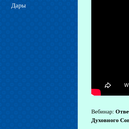
Дары
Вебинар:
Ответ
Духовного С