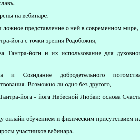
лавъ.
трены на вебинаре:
и ложное представление о ней в современном мире,
тра-йога с точки зрения Родобожия,
а Тантра-йоги и их использование для духовно
га и Созидание добродетельного потомст
твования. Возможно ли одно без другого,
"Тантра-йога - йога Небесной Любви: основа Счас
ду онлайн обучением и физическим присутствием н
просы участников вебинара.