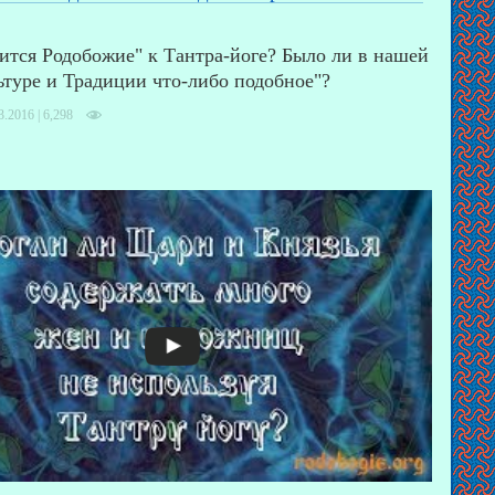
ится Родобожие" к Тантра-йоге? Было ли в нашей
ьтуре и Традиции что-либо подобное"?
3.2016 |
6,298