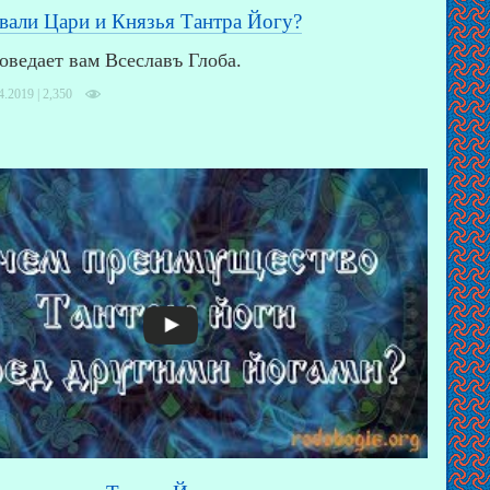
вали Цари и Князья Тантра Йогу?
оведает вам Всеславъ Глоба.
4.2019 |
2,350