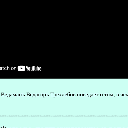
Ведаманъ Ведагоръ Треxлебов поведает о том, в чём