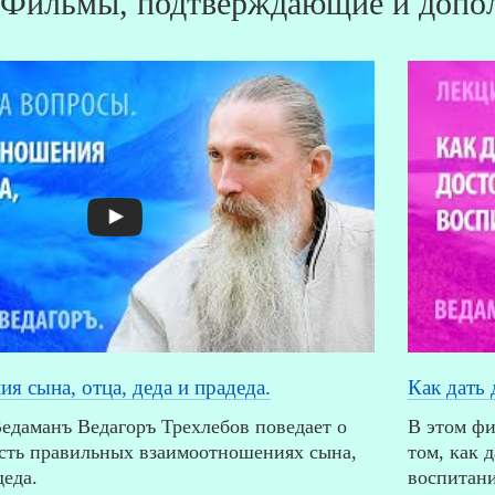
Фильмы, подтверждающие и допол
я сына, отца, деда и прадеда.
Как дать 
едаманъ Ведагоръ Треxлебов поведает о
В этом фи
есть правильных взаимоотношениях сына,
том, как 
деда.
воспитани