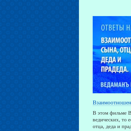
Взаимоотношени
В этом фильме В
ведических, то 
отца, деда и пра