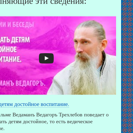
няющие эти сведения:
детям достойное воспитание.
льме Ведаманъ Ведагоръ Треxлебов поведает о
дать детям достойное, то есть ведическое
е.