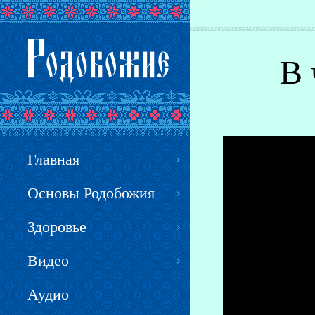
Вы здесь
В 
Главная
Основы Родобожия
Здоровье
Видео
Аудио