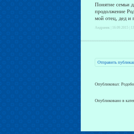
Понятие семьи д
продолжение Рода
мой отец, дед и 
Андраник | 16.09.2015 |
13
Отправить публика
Опубликовал: Родобож
Опубликовано в кат