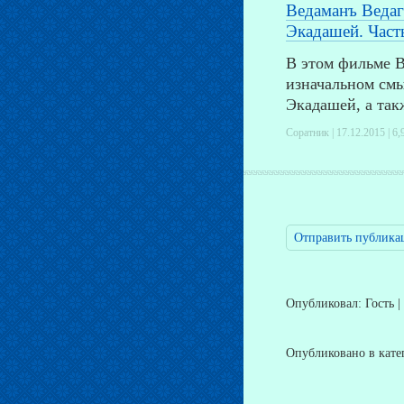
Ведаманъ Ведаг
Экадашей. Часть
В этом фильме В
изначальном смы
Экадашей, а так
Соратник | 17.12.2015 |
6,
Отправить публика
Опубликовал: Гость |
Опубликовано в кат