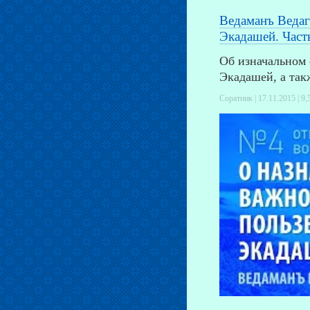
Ведаманъ Ведаг
Экадашей. Часть
Об изначальном 
Экадашей, а так
Соратник | 17.11.2015 |
9,