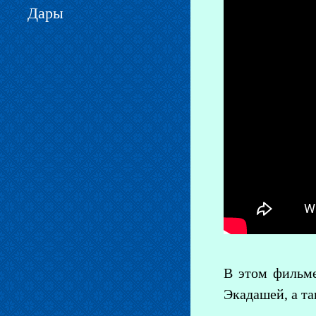
Дары
В этом фильме
Экадашей, а та