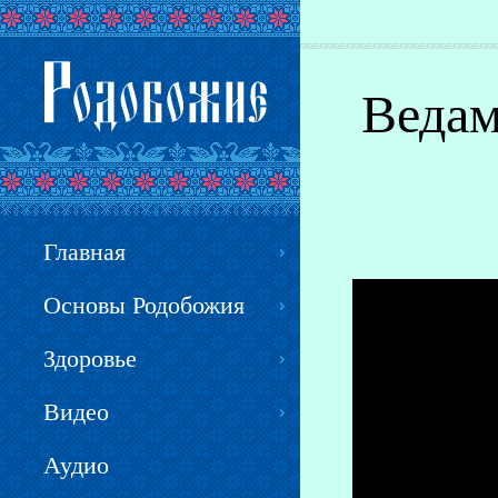
Вы здесь
Ведам
Главная
Основы Родобожия
Здоровье
Видео
Аудио