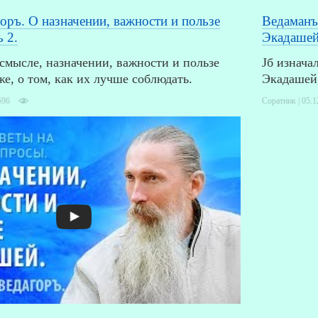
оръ. О назначении, важности и пользе
Ведаманъ
 2.
Экадашей.
смысле, назначении, важности и пользе
Jб изнача
же, о том, как их лучше соблюдать.
Экадашей,
596
Соратник | 05.1