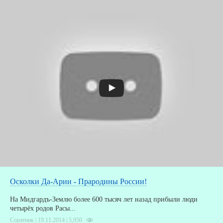
З
Осколки Да-Арии - Прародины России!
На Мидгардъ-Землю более 600 тысяч лет назад прибыли люди
четырёх родов Расы...
Соратник | 19.11.2014 |
5,950