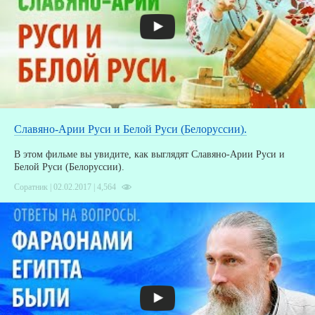
А
Д
Славяно-Арии Руси и Белой Руси (Белоруссии).
В этом фильме вы увидите, как выглядят Славяно-Арии Руси и
Белой Руси (Белоруссии).
Соратник | 02.02.2017 |
4,564