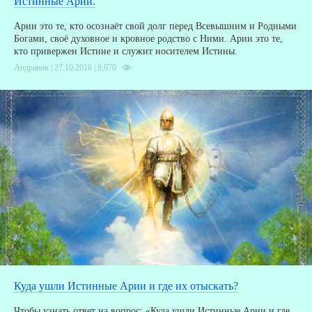
Истинные Арии.
Арии это те, кто осознаёт свой долг перед Всевышним и Родными
Богами, своё духовное и кровное родство с Ними. Арии это те,
кто привержен Истине и служит носителем Истины.
Андраник | 27.10.2016 |
8,070
Куда ушли Истинные Арии и где их отыскать?
Чтобы узнать ответ на вопрос: «Куда ушли Истинные Арии и где