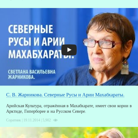
В
С. В. Жарникова. Северные Русы и Арии Махабхараты.
Арийская Культура, отражённая в Махабхарате, имеет свои корни в
Арктиде, Гиперборее и на Русском Севере.
Соратник | 19.11.2014 |
5,902