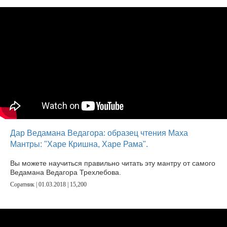
Дар Ведамана Ведагора: образец чтения Маха
Мантры: "Харе Кришна, Харе Рама".
Вы можете научиться правильно читать эту мантру от самого
Ведамана Ведагора Трехлебова.
Соратник | 01.03.2018 |
15,200