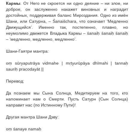
Кармы
. От Него не скроется ни одно деяние – ни злое, ни
доброе, он заслуженно накажет виновных и наградит
достойных, поддерживая баланс Мироздания. Одно из имён
Шани, или Сатурна, – Śanaiśchara, что означает ‘Медленно
Движущийся’. Именно так, постепенно, плавно, но
неумолимо движется Владыка Кармы – śanaiḥ śanaiḥ śanaiḥ
– ‘медленно, медленно, медленно’.
Здор
Шани-Гаятри мантра:
oṃ sūryaputrāya vidmahe | mṛtyurūpāya dhīmahi | tannaḥ
sauriḥ pracodayāt ||
Виде
Перевод:
Да познаем мы Сына Солнца, Медитируем на того, кто
напоминает нам о Смерти. Пусть Сатурн (Сын Солнца)
направит нас (по Истинному Пути)!
Другая мантра Шани Дэву:
oṃ śanaye namaḥ