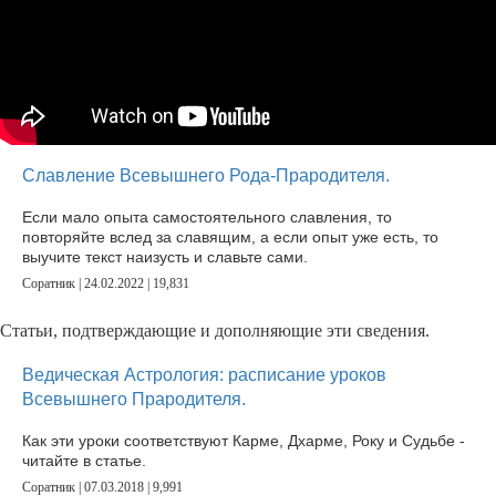
Славление Всевышнего Рода-Прародителя.
Если мало опыта самостоятельного славления, то
повторяйте вслед за славящим, а если опыт уже есть, то
выучите текст наизусть и славьте сами.
Соратник | 24.02.2022 |
19,831
Статьи, подтверждающие и дополняющие эти сведения.
Ведическая Астрология: расписание уроков
Всевышнего Прародителя.
Как эти уроки соответствуют Карме, Дхарме, Року и Судьбе -
читайте в статье.
Соратник | 07.03.2018 |
9,991