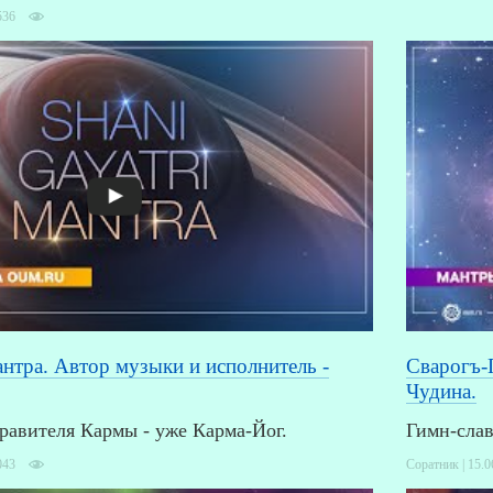
536
нтра. Автор музыки и исполнитель -
Сварогъ-
Чудина.
авителя Кармы - уже Карма-Йог.
Гимн-слав
043
Соратник | 15.0