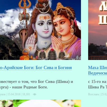
о-Арийские Боги: Бог Сива и Богиня
Маха Шив
Ведическ
овествует о том, что Бог Сива (Шива) и
с 15-го н
урга) - наши Родные Боги.
Шива Ра 
ков | 15.04.2018 |
18,181
Всеславъ | 25.0