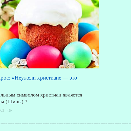
рос: «Неужели христиане — это
альным символом христиан является
вы (Шивы) ?
603