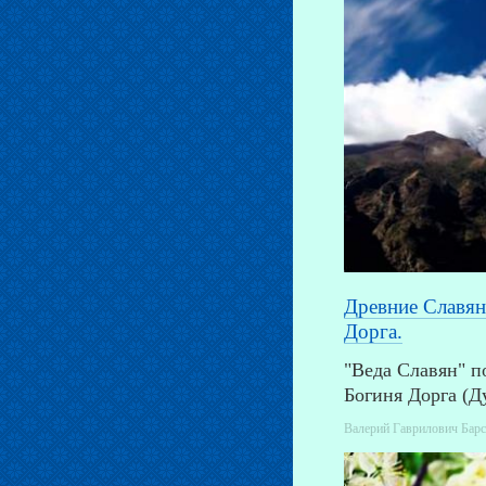
Древние Славян
Дорга.
"Веда Славян" п
Богиня Дорга (Д
Валерий Гаврилович Барсу