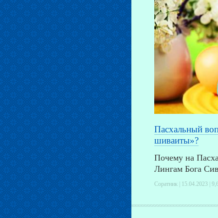
Пасхальный воп
шиваиты»?
Почему на Пасх
Лингам Бога Си
Соратник | 15.04.2023 |
9,