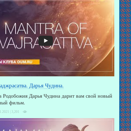
аджрасатва. Дарья Чудина.
 Родобожия Дарья Чудина дарит вам свой новый
ный фильм.
1.2021 |
3,201