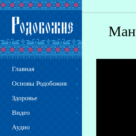
Вы здесь
Мант
Главная
Основы Родобожия
Здоровье
Видео
Аудио