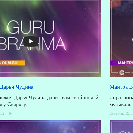
 Дарья Чудина.
Мантра В
божия Дарья Чудина дарит вам свой новый
Соратница
гу Сварогу.
музыкаль
282
Соратник | 22.0