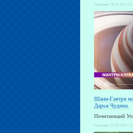
Соратник | 30.12.2017 |
6,
Шани-Гаятри ма
Дарья Чудина.
Почитающий Упр
Соратник | 01.05.2020 |
5,