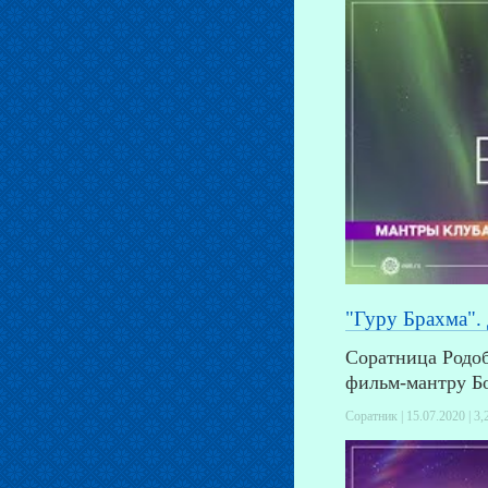
"Гуру Брахма".
Соратница Родо
фильм-мантру Бо
Соратник | 15.07.2020 |
3,