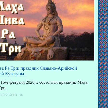
а Ра Три: праздник Славяно-Арийской
ой Культуры.
а 16-е февраля 2026 г. состоится праздник Маха
Три.
2.2025 |
20,993