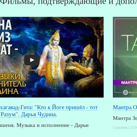
Фильмы, подтверждающие и допол
хагавад-Гита: "Кто к Йоге пришёл - тот
Мантра О
Разум". Дарья Чудина.
Мантра З
ышеня. Музыка и исполнение - Дарьи
Соратник | 23.0