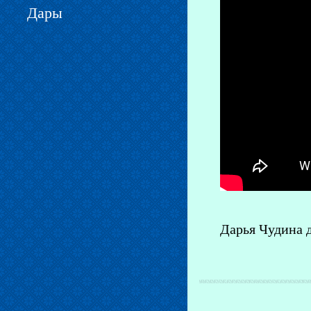
Дары
Дарья Чудина 