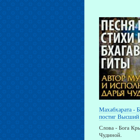
Махабхарата - Б
постиг Высший 
Слова - Бога Кр
Чудиной.