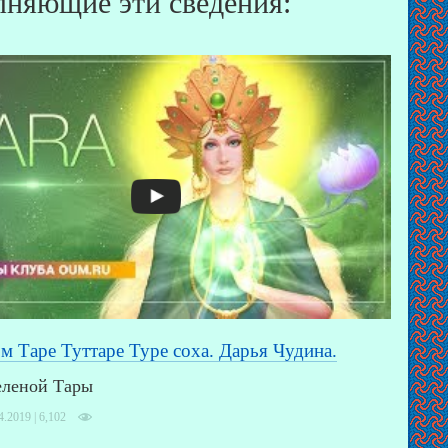
няющие эти сведения:
м Таре Туттаре Туре соха. Дарья Чудина.
еленой Тары
4.2019 |
6,102